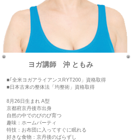
ヨガ講師 沖 ともみ
■｢
全米ヨガアライアンスRYT200」資格取得
■日本古来の整体法「均整術」資格取得
8月26日生まれ A型
京都府京丹後市出身
自然の中でのびのび育つ
趣味：ホームパーティ
特技：お布団に入ってすぐに眠れる
好きな食物：京丹後のばらずし