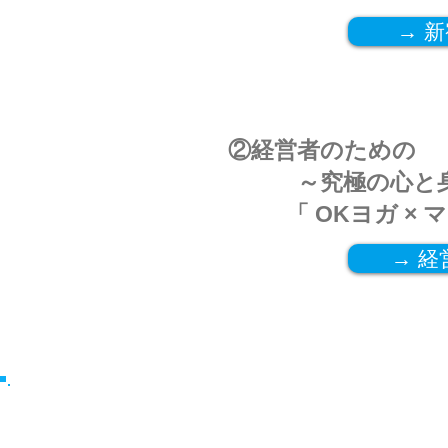
→ 
②
経営者のための
～究極の心と身
「 OKヨガ
× 
→ 
＜現在＞