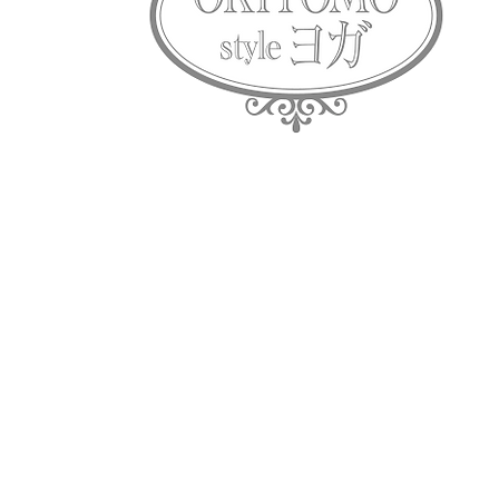
https://www.yogaroom.jp/
https:
​＜リンク＞
https://otokoro.com/
https:/
https://hotyoga-college.jp/1097#i-7