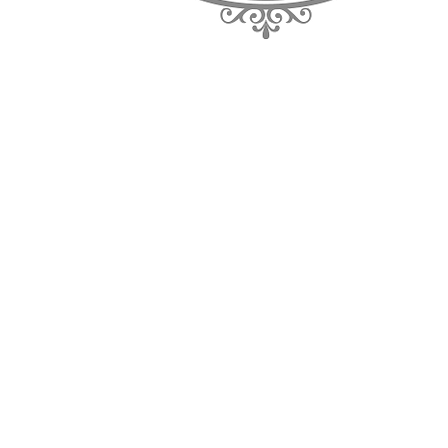
https://www.yogaroom.jp/
https:
​＜リンク＞
https://otokoro.com/
https:/
https://hotyoga-college.jp/1097#i-7