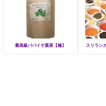
最高級パパイヤ葉茶【極】
スリラン