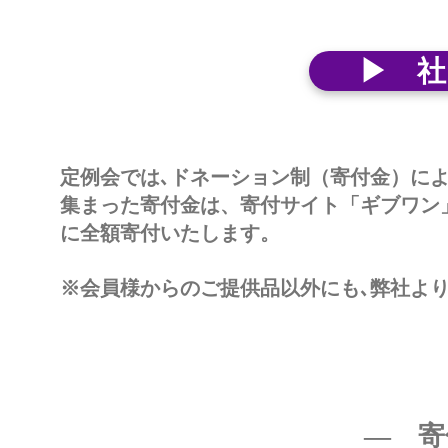
▶ 社
定例会では､ドネーション制（寄付金）に
​集まった寄付金は、寄付サイト「ギブワ
に全額寄付いたします。
※会員様からのご提供品以外にも､弊社よりF
― 寄