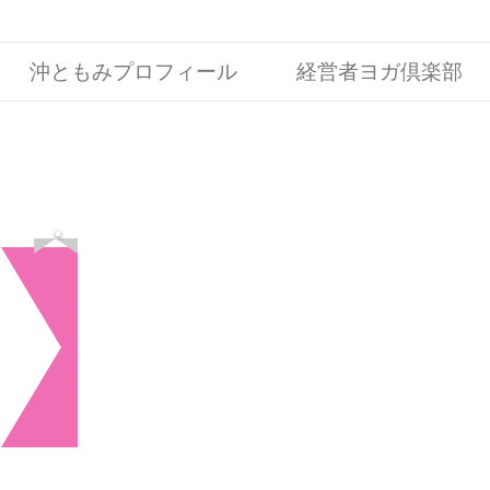
沖ともみプロフィール
経営者ヨガ倶楽部
会員様の温
無償でご提供