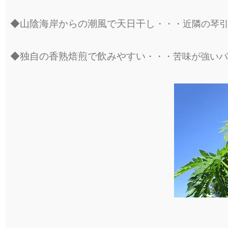
◆山陰海岸からの潮風で天日干し
・・・近隣の琴引
◆独自の香熟焙煎で飲みやすい
・・・苦味が強いパ